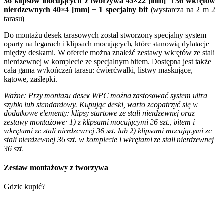
36 klipsów mocujących
z tworzywa 45×22 [mm]
i
36 wkrętów
nierdzewnych 40×4 [mm]
+
1 specjalny bit
(wystarcza na 2 m 2
tarasu)
Do montażu desek tarasowych został stworzony specjalny system
oparty na legarach i klipsach mocujących, które stanowią dylatacje
między deskami. W ofercie można znaleźć zestawy wkrętów ze stali
nierdzewnej w komplecie ze specjalnym bitem. Dostępna jest także
cała gama wykończeń tarasu: ćwierćwałki, listwy maskujące,
kątowe, zaślepki.
Ważne: Przy montażu desek WPC można zastosować system ultra
szybki lub standardowy. Kupując deski, warto zaopatrzyć się w
dodatkowe elementy: klipsy startowe ze stali nierdzewnej oraz
zestawy montażowe: 1) z klipsami mocującymi 36 szt., bitem i
wkrętami ze stali nierdzewnej 36 szt. lub 2) klipsami mocującymi ze
stali nierdzewnej 36 szt. w komplecie i wkrętami ze stali nierdzewnej
36 szt.
Zestaw montażowy z tworzywa
Gdzie kupić?